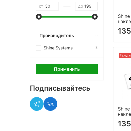
—
от
до
Shine
накл
135
Производитель
Shine Systems
3
Предз
Применить
Подписывайтесь
Shine
накл
135