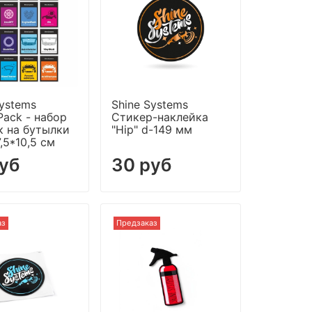
Systems
Shine Systems
Pack - набор
Стикер-наклейка
к на бутылки
"Hip" d-149 мм
7,5*10,5 см
руб
30 руб
аз
Предзаказ