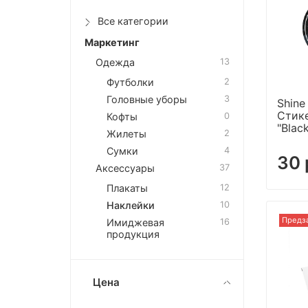
Все категории
Маркетинг
Одежда
13
Футболки
2
Головные уборы
3
Shine
Стик
Кофты
0
"Blac
Жилеты
2
Сумки
4
30 
Аксессуары
37
Плакаты
12
Наклейки
10
Предз
Имиджевая
16
продукция
Цена