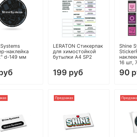
 Systems
LERATON Стикерпак
Shine 
ер-наклейка
для химостойкой
Sticker
k" d-149 мм
бутылки A4 SP2
наклее
16 шт, 
руб
199 руб
90 
аказ
Предзаказ
Предзак