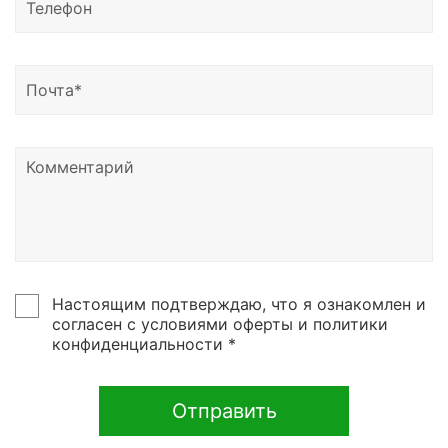
Расходные материалы: оптимизация затрат
Ответы на вопросы
Продолжительность: от 5-7 дней
Стоимость: от 55 000 руб./человек.
Включены все расходные материалы.
Предоставляется поддержка и консультации
после обучения.
Сертификат.
Настоящим подтверждаю, что я ознакомлен и
согласен с условиями оферты и политики
конфиденциальности *
Отправить