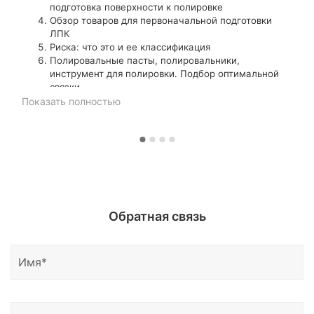
подготовка поверхности к полировке
Обзор товаров для первоначальной подготовки
ЛПК
Риска: что это и ее классификация
Полировальные пасты, полировальники,
инструмент для полировки. Подбор оптимальной
связки
(инструмент + полировальник + паста) для
Показать полностью
ускорения процесса без потери качества.
Освещение, яркость, температура
Полировка. Шаг 1, 2, 3
Полировка сложной геометрии, труднодоступных
мест, удаление микродефектов
Оптика: полировка, реставрация. Антидождь
Обезжиривание, подготовка поверхности к
нанесению керамических покрытий и защитных
Обратная связь
соствов.
Глейзы, силанты, воски. Обзор рынка, методика
нанесения. Отдельно работа с шоу восками.
«Жидкие стекла», керамические покрытия: виды и
обзор рынка
Уход и полировка хрома. Обзор материалов
Диски, элементы подвески, внешний пластик,
резина