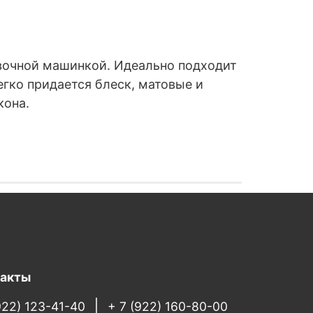
вочной машинкой. Идеально подходит
гко придается блеск, матовые и
кона.
такты
922) 123-41-40
+ 7 (922) 160-80-00