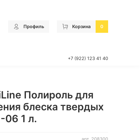
Профиль
Корзина
0
+7 (922) 123 41 40
iLine Полироль для
ения блеска твердых
-06 1 л.
арт.
208300