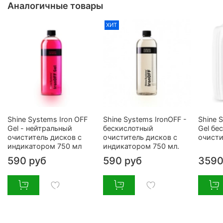
Аналогичные товары
ХИТ
Shine Systems Iron OFF
Shine Systems IronOFF -
Shine 
Gel - нейтральный
бескислотный
Gel бе
очиститель дисков с
очиститель дисков с
очисти
индикатором 750 мл
индикатором 750 мл.
590 руб
590 руб
3590