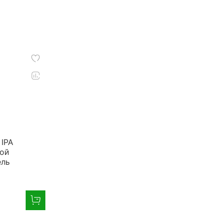
 IPA
вой
ель