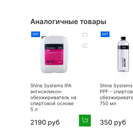
Аналогичные товары
ХИТ
ХИТ
Shine Systems IPA
Shine Systems
антисиликон-
PPF - спирто
обезжириватель на
обезжириват
спиртовой основе
750 мл
5 л
2190 руб
350 руб