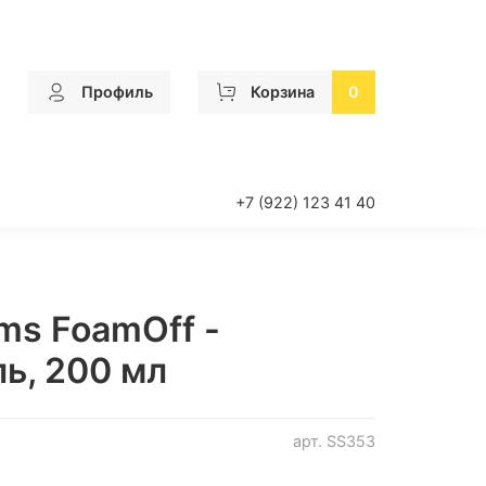
Профиль
Корзина
0
+7 (922) 123 41 40
ms FoamOff -
ь, 200 мл
арт.
SS353