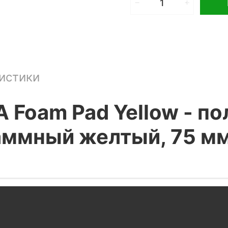
истики
A Foam Pad Yellow - 
аммный желтый, 75 м