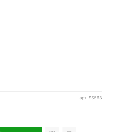
арт.
SS563