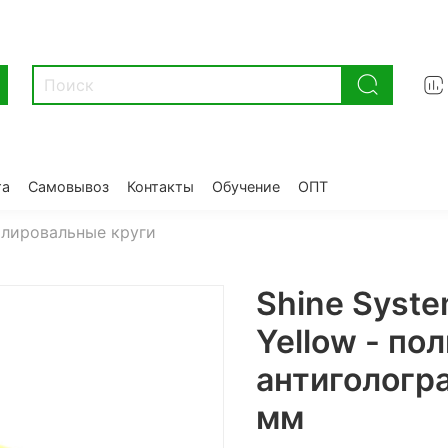
та
Самовывоз
Контакты
Обучение
ОПТ
лировальные круги
Shine Syst
Yellow - по
антигологр
мм