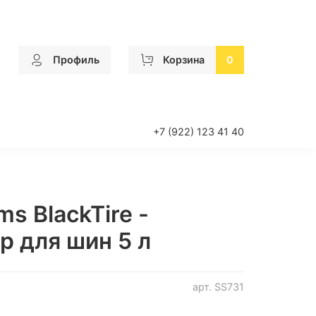
Профиль
Корзина
0
+7 (922) 123 41 40
ms BlackTire -
р для шин 5 л
арт.
SS731