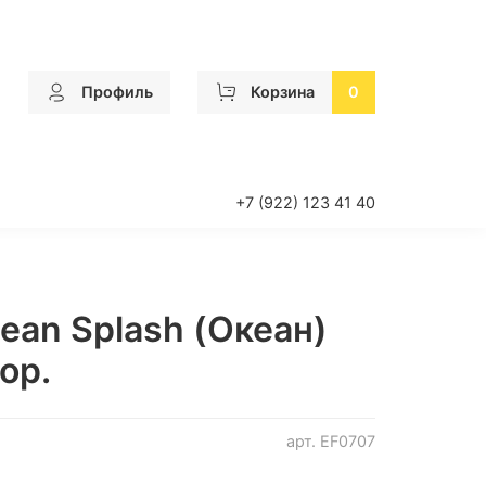
Профиль
Корзина
0
+7 (922) 123 41 40
cean Splash (Океан)
ор.
арт.
EF0707