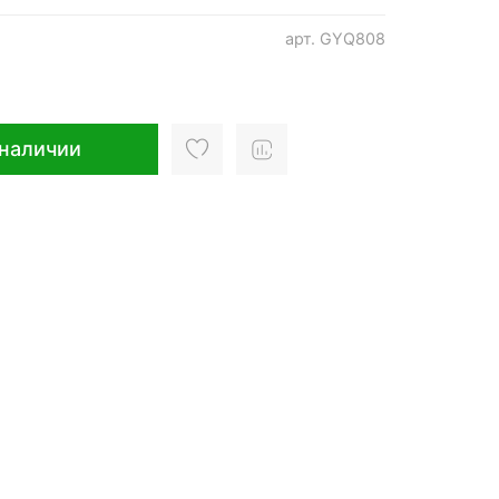
арт.
GYQ808
 наличии