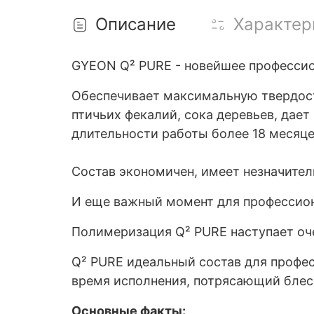
Описание
Характер
GYEON Q² PURE - новейшее профессио
Обеспечивает максимальную твердост
птичьих фекалий, сока деревьев, дае
длительности работы более 18 месяце
Состав экономичен, имеет незначител
И еще важный момент для профессио
Полимеризация Q² PURE наступает оче
Q² PURE идеальный состав для профе
время исполнения, потрясающий блеск
Основные факты: