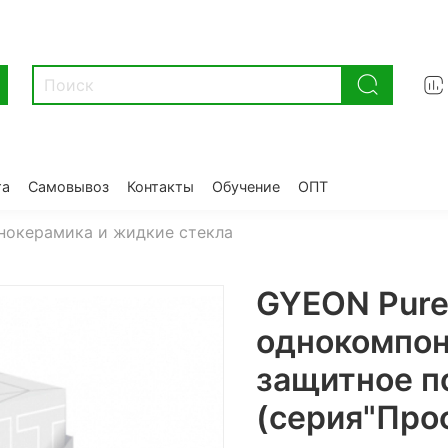
та
Самовывоз
Контакты
Обучение
ОПТ
нокерамика и жидкие стекла
GYEON Pure 
однокомпон
защитное п
(серия"Про