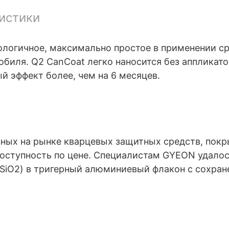
истики
ологичное, максимально простое в применении ‎
биля. Q2 CanCoat легко наносится без ‎аппликат
 эффект более, ‎чем на 6 месяцев.
ных на рынке кварцевых защитных средств, ‎пок
доступность по ‎цене. Специалистам GYEON удал
 (SiO2) в тригерный алюминиевый флакон с сохра