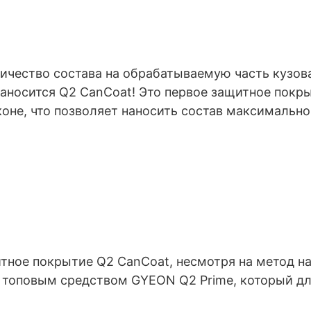
чество состава на обрабатываемую часть кузова
наносится Q2 CanCoat! Это ‎первое защитное покр
оне, что позволяет наносить состав максимально
тное покрытие Q2 CanCoat, несмотря на метод на
топовым средством GYEON Q2 Prime, ‎который дли