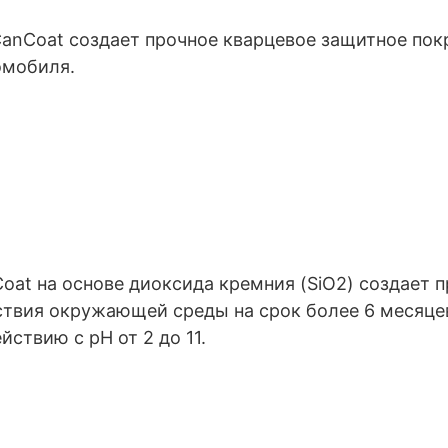
CanCoat создает прочное кварцевое защитное ‎по
мобиля.‎
at на основе диоксида кремния (SiO2) создает п
твия окружающей среды на ‎срок более 6 месяце
твию с рН от 2 до 11. ‎