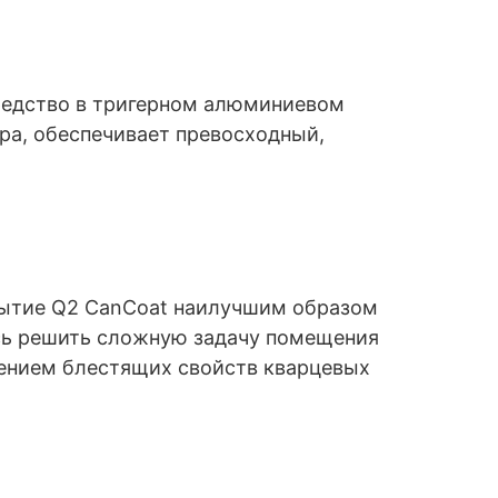
средство в тригерном алюминиевом
ора, обеспечивает превосходный,
рытие Q2 CanCoat наилучшим образом
ось решить сложную задачу помещения
нением блестящих свойств кварцевых