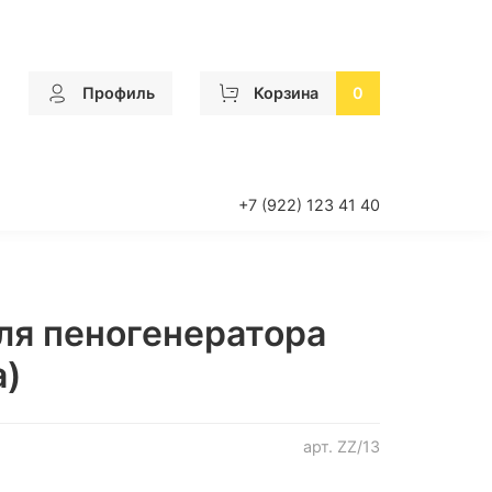
Профиль
Корзина
0
+7 (922) 123 41 40
ля пеногенератора
а)
арт.
ZZ/13