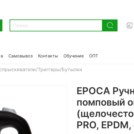
та
Самовывоз
Контакты
Обучение
ОПТ
спрыскиватели/Триггеры/Бутылки
EPOCA Ручн
помповый о
(щелочесто
PRO, EPDM,