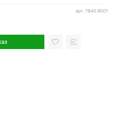
арт.
7840.R001
каз