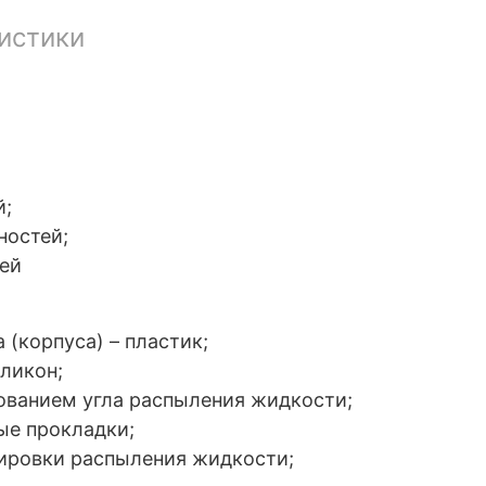
истики
й;
ностей;
ей
 (корпуса) – пластик;
иликон;
ованием угла распыления жидкости;
ые прокладки;
ировки распыления жидкости;