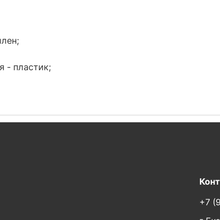
лен;
 - пластик;
Кон
+7 (