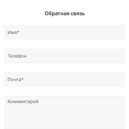
Обезжиривание, подготовка поверхности к
нанесению керамических покрытий и защитных
Обратная связь
соствов.
Глейзы, силанты, воски. Обзор рынка, методика
нанесения. Отдельно работа с шоу восками.
«Жидкие стекла», керамические покрытия: виды и
обзор рынка
Уход и полировка хрома. Обзор материалов
Диски, элементы подвески, внешний пластик,
резина
Расходные материалы: оптимизация затрат
Ответы на вопросы
Продолжительность: от 5-7 дней
Стоимость: от 55 000 руб./человек.
Включены все расходные материалы.
Предоставляется поддержка и консультации
после обучения.
Сертификат.