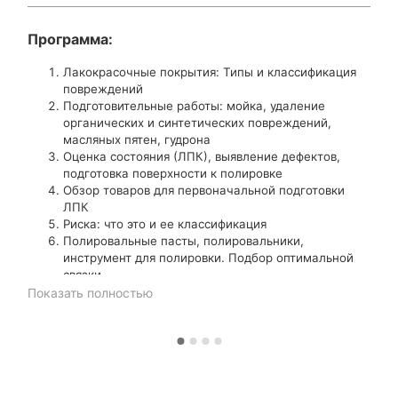
Программа:
Лакокрасочные покрытия: Типы и классификация
повреждений
Подготовительные работы: мойка, удаление
органических и синтетических повреждений,
масляных пятен, гудрона
Оценка состояния (ЛПК), выявление дефектов,
подготовка поверхности к полировке
Обзор товаров для первоначальной подготовки
ЛПК
Риска: что это и ее классификация
Полировальные пасты, полировальники,
инструмент для полировки. Подбор оптимальной
связки
(инструмент + полировальник + паста) для
Показать полностью
ускорения процесса без потери качества.
Освещение, яркость, температура
Полировка. Шаг 1, 2, 3
Полировка сложной геометрии, труднодоступных
мест, удаление микродефектов
Оптика: полировка, реставрация. Антидождь